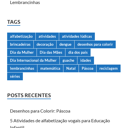
Lembrancinhas
TAGS
alfabetização
atividades
atividades lúdicas
brincadeiras
decoração
dengue
desenhos para colorir
Dia da Mulher
Dia das Mães
dia dos pais
Dia Internacional da Mulher
guache
idades
lembrancinhas
matemática
Natal
Páscoa
reciclagem
séries
POSTS RECENTES
Desenhos para Colorir: Páscoa
5 Atividades de alfabetização vogais para Educação
Infantil