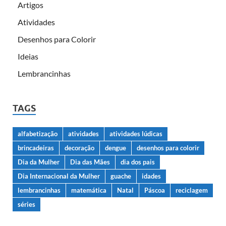
Artigos
Atividades
Desenhos para Colorir
Ideias
Lembrancinhas
TAGS
alfabetização
atividades
atividades lúdicas
brincadeiras
decoração
dengue
desenhos para colorir
Dia da Mulher
Dia das Mães
dia dos pais
Dia Internacional da Mulher
guache
idades
lembrancinhas
matemática
Natal
Páscoa
reciclagem
séries