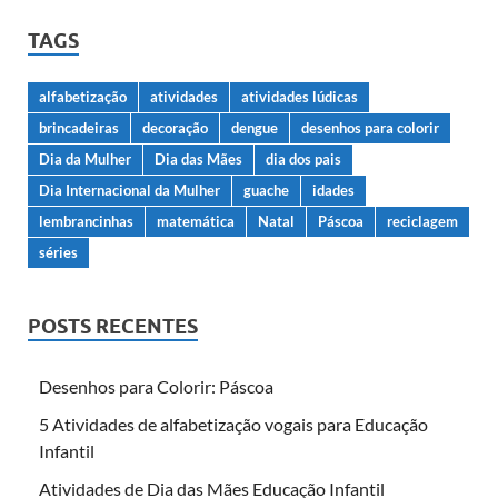
TAGS
alfabetização
atividades
atividades lúdicas
brincadeiras
decoração
dengue
desenhos para colorir
Dia da Mulher
Dia das Mães
dia dos pais
Dia Internacional da Mulher
guache
idades
lembrancinhas
matemática
Natal
Páscoa
reciclagem
séries
POSTS RECENTES
Desenhos para Colorir: Páscoa
5 Atividades de alfabetização vogais para Educação
Infantil
Atividades de Dia das Mães Educação Infantil