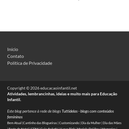
Início
Contato
Política de Privacidade
Copyright © 2026 educacaoinfantil.net
Atividades, lembrancinhas, ideias e muito mais para Educação
Infantil.
Este blog pertence à rede de blogs
Tuttidelas - blogs com conteúdos
femininos
Bem Atual
|
Cantinho das Blogueiras
|
Customizando
|
Dia da Mulher
|
Dia das Mães
|
Festa de Natal
|
GDM
|
Guia do Sofá
|
I Love Pink
|
Mariely Del Rey
|
Memories
|